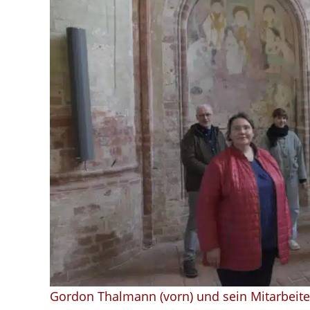
Holzrestauratoren
sind
begeistert
von
der
Prignitz
Gordon Thalmann (vorn) und sein Mitarbeite