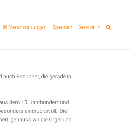
Veranstaltungen
Spenden
Service
Search
for:
Search Button
d auch Besucher, die gerade in
 aus dem 15. Jahrhundert und
besonders eindrucksvoll. Die
eit, genauso wir die Orgel und